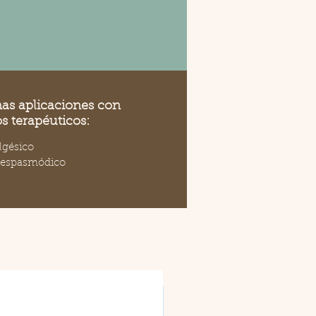
as aplicaciones con
os terapéuticos:
lgésico
iespasmódico
Nuevo