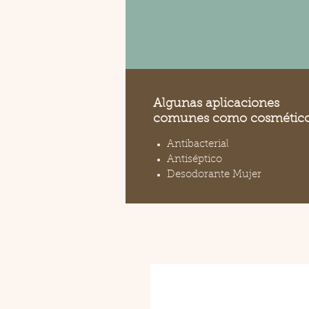
Algunas aplicaciones
comunes como cosmético
Antibacterial
Antiséptico
Desodorante Mujer
Productos relacio