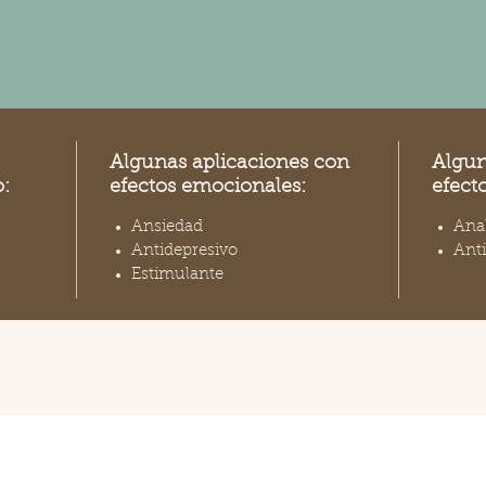
Algunas aplicaciones con
Algun
:
efectos emocionales:
efect
Ansiedad
Ana
Antidepresivo
Ant
Estimulante
nados