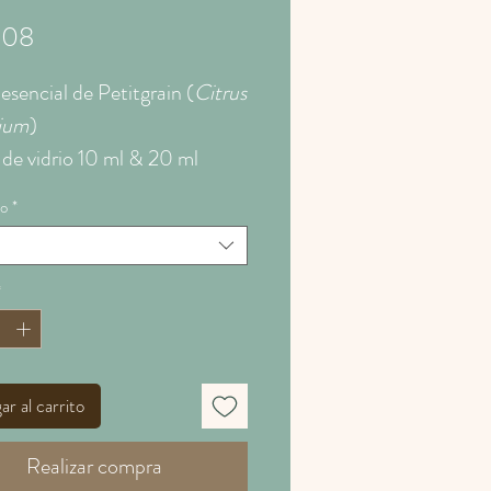
Precio
.08
esencial de Petitgrain (
Citrus
ium
)
 de vidrio 10 ml & 20 ml
o
*
eesencialdepetitgrain
edepetitgrain #aceiteesencial
grain #grupoalca
esesencialesgrupoalca
r al carrito
Realizar compra