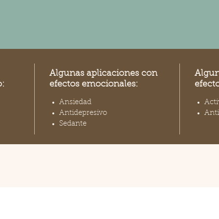
Algunas aplicaciones con
Algun
:
efectos emocionales:
efect
Ansiedad
Acti
Antidepresivo
Ant
Sedante
nados