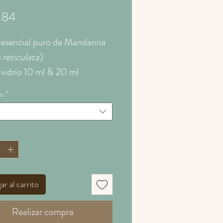
Precio
.84
 esencial puro de Mandarina
 reticulata
)
 vidrio 10 ml & 20 ml
o
*
eesencialdemandarina
edemandarina
eesencial #mandarina
alca #aceitesesencialesgrupo
r al carrito
Realizar compra