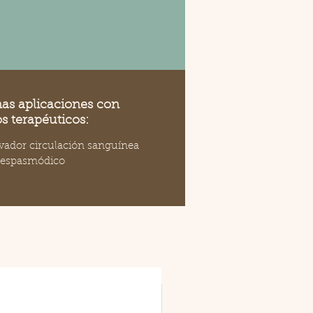
as aplicaciones con
os terapéuticos:
vador circulación sanguínea
iespasmódico
Nuevo